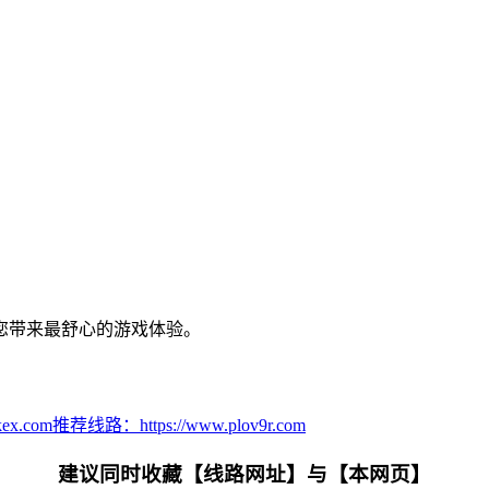
您带来最舒心的游戏体验。
kex.com
推荐线路：
https://www.plov9r.com
建议同时收藏【线路网址】与【本网页】