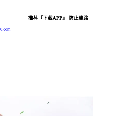
推荐『下载APP』 防止迷路
00.com